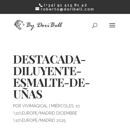
(+34) 91 415 81 42
roberto@doribell.com
DESTACADA-
DILUYENTE-
ESMALTE-DE-
UÑAS
POR
VIVIMAGICAL
|
MIÉRCOLES, 10
\10\EUROPE/MADRID DICIEMBRE
\10\EUROPE/MADRID 2025