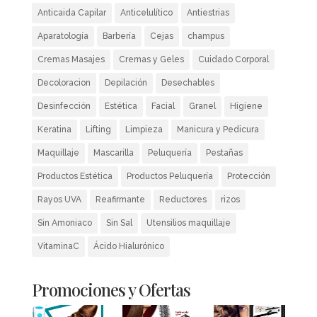
Anticaida Capilar
Anticelulítico
Antiestrias
Aparatología
Barbería
Cejas
champus
Cremas Masajes
Cremas y Geles
Cuidado Corporal
Decoloracion
Depilación
Desechables
Desinfección
Estética
Facial
Granel
Higiene
Keratina
Lifting
Limpieza
Manicura y Pedicura
Maquillaje
Mascarilla
Peluquería
Pestañas
Productos Estética
Productos Peluquería
Protección
Rayos UVA
Reafirmante
Reductores
rizos
Sin Amoniaco
Sin Sal
Utensilios maquillaje
VitaminaC
Ácido Hialurónico
Promociones y Ofertas