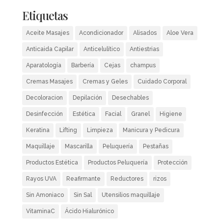
Etiquetas
Aceite Masajes
Acondicionador
Alisados
Aloe Vera
Anticaida Capilar
Anticelulítico
Antiestrias
Aparatología
Barbería
Cejas
champus
Cremas Masajes
Cremas y Geles
Cuidado Corporal
Decoloracion
Depilación
Desechables
Desinfección
Estética
Facial
Granel
Higiene
Keratina
Lifting
Limpieza
Manicura y Pedicura
Maquillaje
Mascarilla
Peluquería
Pestañas
Productos Estética
Productos Peluquería
Protección
Rayos UVA
Reafirmante
Reductores
rizos
Sin Amoniaco
Sin Sal
Utensilios maquillaje
VitaminaC
Ácido Hialurónico