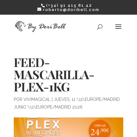
(+34) 91 415 81 42
roberto@doribell.com
FEED-
MASCARILLA-
PLEX-1KG
POR
VIVIMAGICAL
|
JUEVES, 11 \11\EUROPE/MADRID
JUNIO \11\EUROPE/MADRID 2026