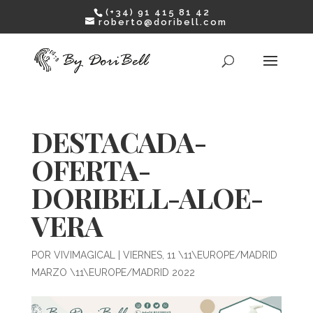
(+34) 91 415 81 42
roberto@doribell.com
DESTACADA-
OFERTA-
DORIBELL-ALOE-
VERA
POR
VIVIMAGICAL
|
VIERNES, 11 \11\EUROPE/MADRID
MARZO \11\EUROPE/MADRID 2022