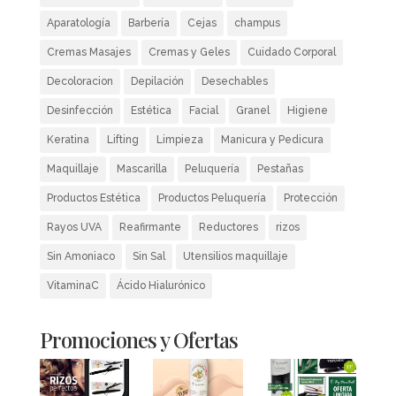
Aparatología
Barbería
Cejas
champus
Cremas Masajes
Cremas y Geles
Cuidado Corporal
Decoloracion
Depilación
Desechables
Desinfección
Estética
Facial
Granel
Higiene
Keratina
Lifting
Limpieza
Manicura y Pedicura
Maquillaje
Mascarilla
Peluquería
Pestañas
Productos Estética
Productos Peluquería
Protección
Rayos UVA
Reafirmante
Reductores
rizos
Sin Amoniaco
Sin Sal
Utensilios maquillaje
VitaminaC
Ácido Hialurónico
Promociones y Ofertas