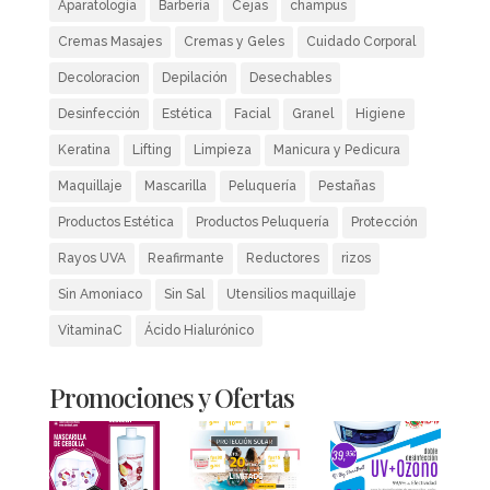
Aparatología
Barbería
Cejas
champus
Cremas Masajes
Cremas y Geles
Cuidado Corporal
Decoloracion
Depilación
Desechables
Desinfección
Estética
Facial
Granel
Higiene
Keratina
Lifting
Limpieza
Manicura y Pedicura
Maquillaje
Mascarilla
Peluquería
Pestañas
Productos Estética
Productos Peluquería
Protección
Rayos UVA
Reafirmante
Reductores
rizos
Sin Amoniaco
Sin Sal
Utensilios maquillaje
VitaminaC
Ácido Hialurónico
Promociones y Ofertas