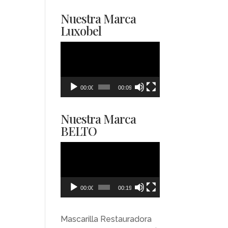
Nuestra Marca
Luxobel
Reproductor
de
vídeo
00:00
00:09
Nuestra Marca
BELTO
Reproductor
de
vídeo
00:00
00:19
Mascarilla Restauradora