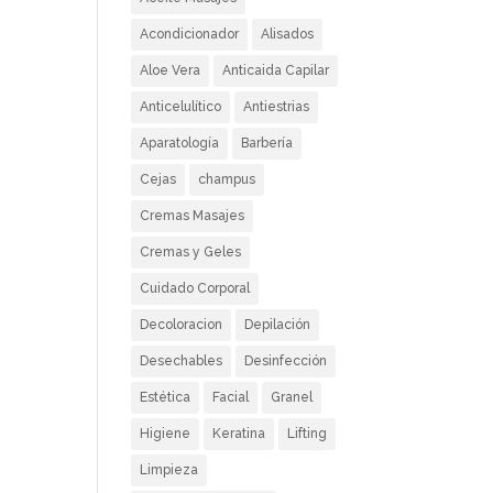
Acondicionador
Alisados
Aloe Vera
Anticaida Capilar
Anticelulítico
Antiestrias
Aparatología
Barbería
Cejas
champus
Cremas Masajes
Cremas y Geles
Cuidado Corporal
Decoloracion
Depilación
Desechables
Desinfección
Estética
Facial
Granel
Higiene
Keratina
Lifting
Limpieza