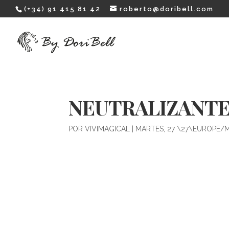
(+34) 91 415 81 42
roberto@doribell.com
NEUTRALIZANTE
POR
VIVIMAGICAL
|
MARTES, 27 \27\EUROPE/