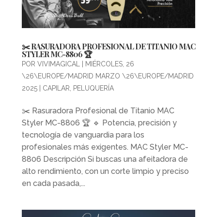
✂️ RASURADORA PROFESIONAL DE TITANIO MAC
STYLER MC-8806 🏆
POR
VIVIMAGICAL
|
MIÉRCOLES, 26
\26\EUROPE/MADRID MARZO \26\EUROPE/MADRID
2025
|
CAPILAR
,
PELUQUERÍA
✂️ Rasuradora Profesional de Titanio MAC
Styler MC-8806 🏆 🔹 Potencia, precisión y
tecnología de vanguardia para los
profesionales más exigentes. MAC Styler MC-
8806 Descripción Si buscas una afeitadora de
alto rendimiento, con un corte limpio y preciso
en cada pasada,...