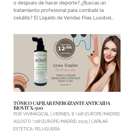
o después de hacer deporte? ¿Buscas un
tratamiento profesional para combatir la
celulitis? El Líquido de Vendas Frías Luxobel...
TÓNICO CAPILAR ENERGIZANTE ANTICAIDA
BIOVIT X-300
POR
VIVIMAGICAL
|
VIERNES, 8 \08\EUROPE/MADRID
AGOSTO \08\EUROPE/MADRID 2025
|
CAPILAR
,
ESTÉTICA
,
PELUQUERÍA