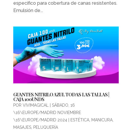
específico para cobertura de canas resistentes.
Emulsión de...
GUANTES NITRILO AZUL TODAS LAS TALLAS |
CAJA 100UNDS
POR
VIVIMAGICAL
|
SÁBADO, 16
\16\EUROPE/MADRID NOVIEMBRE
\16\EUROPE/MADRID 2024
|
ESTÉTICA
,
MANICURA
,
MASAJES
,
PELUQUERÍA