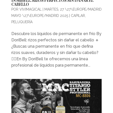
DORIBELL: RIZOS PERFECTOS SIN DAÑAR EL
CABELLO
POR
VIVIMAGICAL
|
MARTES, 27 \27\EUROPE/MADRID
MAYO \27\EUROPE/MADRID 2025
|
CAPILAR
,
PELUQUERÍA
Descubre los líquidos de permanente en frío By
DoriBell: rizos perfectos sin dañar el cabello 🔹
¿Buscas una permanente en frío que defina
rizos suaves, duraderos y sin dañar tu cabello?
💇‍♀️En By DoriBell te ofrecemos una línea
profesional de líquidos para permanente...