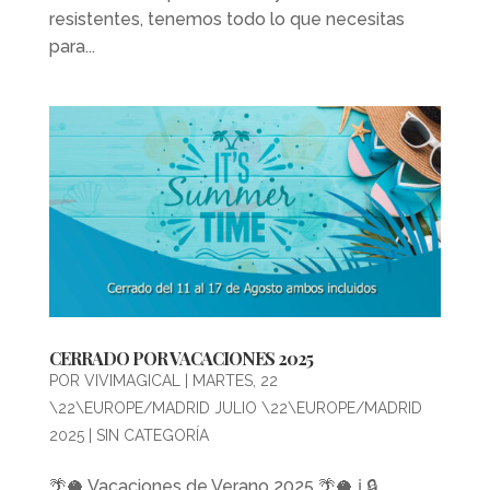
resistentes, tenemos todo lo que necesitas
para...
CERRADO POR VACACIONES 2025
POR
VIVIMAGICAL
|
MARTES, 22
\22\EUROPE/MADRID JULIO \22\EUROPE/MADRID
2025
|
SIN CATEGORÍA
🌴​🥥 Vacaciones de Verano 2025 🌴​🥥 ℹ️​ 🔒