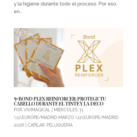
y la higiene durante todo el proceso. Por eso,
en...
✨ BOND PLEX REINFORCER: PROTEGE TU
CABELLO DURANTE EL TINTE Y LA DECO
POR
VIVIMAGICAL
|
MIÉRCOLES, 11
\11\EUROPE/MADRID MARZO \11\EUROPE/MADRID
2026
|
CAPILAR
,
PELUQUERÍA