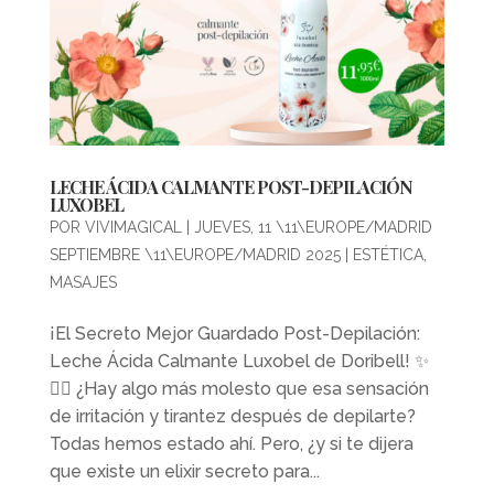
LECHE ÁCIDA CALMANTE POST-DEPILACIÓN
LUXOBEL
POR
VIVIMAGICAL
|
JUEVES, 11 \11\EUROPE/MADRID
SEPTIEMBRE \11\EUROPE/MADRID 2025
|
ESTÉTICA
,
MASAJES
¡El Secreto Mejor Guardado Post-Depilación:
Leche Ácida Calmante Luxobel de Doribell! ✨
💆‍♀️ ¿Hay algo más molesto que esa sensación
de irritación y tirantez después de depilarte?
Todas hemos estado ahí. Pero, ¿y si te dijera
que existe un elixir secreto para...