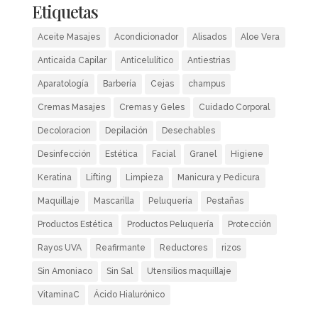
Etiquetas
Aceite Masajes
Acondicionador
Alisados
Aloe Vera
Anticaida Capilar
Anticelulítico
Antiestrias
Aparatología
Barbería
Cejas
champus
Cremas Masajes
Cremas y Geles
Cuidado Corporal
Decoloracion
Depilación
Desechables
Desinfección
Estética
Facial
Granel
Higiene
Keratina
Lifting
Limpieza
Manicura y Pedicura
Maquillaje
Mascarilla
Peluquería
Pestañas
Productos Estética
Productos Peluquería
Protección
Rayos UVA
Reafirmante
Reductores
rizos
Sin Amoniaco
Sin Sal
Utensilios maquillaje
VitaminaC
Ácido Hialurónico