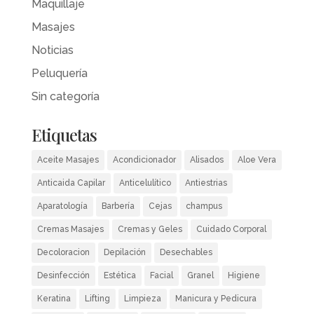
Maquillaje
Masajes
Noticias
Peluquería
Sin categoría
Etiquetas
Aceite Masajes
Acondicionador
Alisados
Aloe Vera
Anticaida Capilar
Anticelulítico
Antiestrias
Aparatología
Barbería
Cejas
champus
Cremas Masajes
Cremas y Geles
Cuidado Corporal
Decoloracion
Depilación
Desechables
Desinfección
Estética
Facial
Granel
Higiene
Keratina
Lifting
Limpieza
Manicura y Pedicura