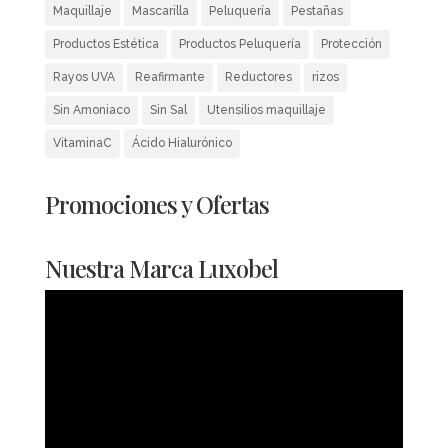
Maquillaje
Mascarilla
Peluquería
Pestañas
Productos Estética
Productos Peluquería
Protección
Rayos UVA
Reafirmante
Reductores
rizos
Sin Amoniaco
Sin Sal
Utensilios maquillaje
VitaminaC
Ácido Hialurónico
Promociones y Ofertas
Nuestra Marca Luxobel
Reproductor
de
vídeo