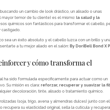
 buscando un cambio de look drástico, un alisado o unas
l mayor temor de tu cliente) es el mismo:
la salud y la
esos químicos son fantásticos para transformar el cabello, p
 castigado.
 sea un éxito absoluto y el cabello luzca con un brillo y un
entarte a tu mejor aliado en el salón:
By DoriBell Bond X 
einforcer y cómo transforma el
nal ha sido formulada específicamente para actuar como un
vo. Su misión es clara:
reforzar, recuperar y suavizar la fi
uier decoloración, tinte, alisado o tratamiento químico.
olizadas (soja, trigo, avena y almendras dulces) junto con el
recupera su elasticidad original, sella la cutícula y recuper