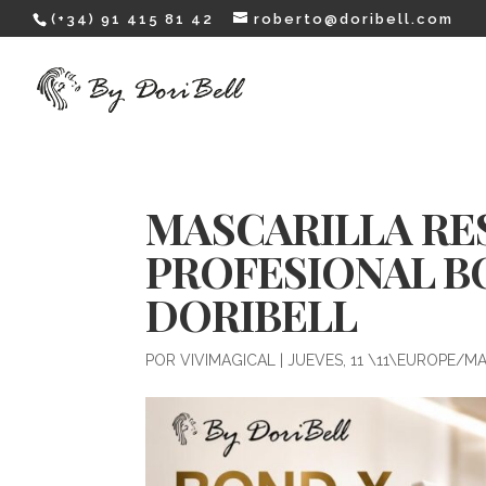
(+34) 91 415 81 42
roberto@doribell.com
MASCARILLA R
PROFESIONAL BO
DORIBELL
POR
VIVIMAGICAL
|
JUEVES, 11 \11\EUROPE/M