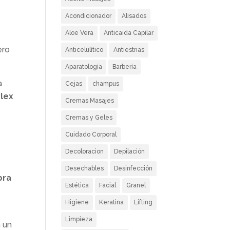
Acondicionador
Alisados
Aloe Vera
Anticaida Capilar
ero
Anticelulítico
Antiestrias
Aparatología
Barbería
a
Cejas
champus
Plex
Cremas Masajes
Cremas y Geles
Cuidado Corporal
Decoloracion
Depilación
Desechables
Desinfección
bra
Estética
Facial
Granel
Higiene
Keratina
Lifting
Limpieza
a un