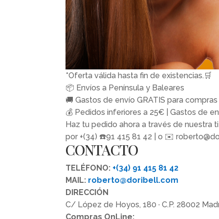
*Oferta válida hasta fin de existencias.🛒
📦 Envíos a Península y Baleares
🚚 Gastos de envío GRATIS para compras 
💰 Pedidos inferiores a 25€ | Gastos de en
Haz tu pedido ahora a través de nuestra ti
por +(34) ☎️91 415 81 42 | o ✉️ roberto@d
CONTACTO
TELÉFONO:
+(34) 91 415 81 42
MAIL:
roberto@doribell.com
DIRECCIÓN
C/ López de Hoyos, 180 · C.P. 28002 Madr
Compras OnLine: