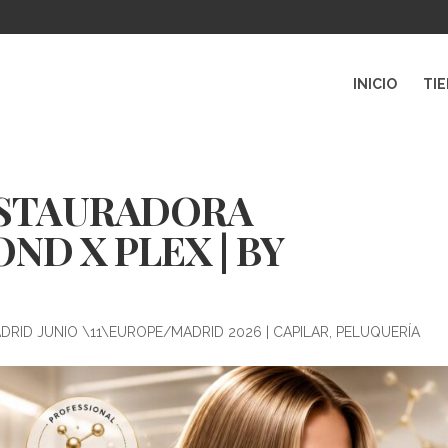
INICIO
TI
ESTAURADORA
ND X PLEX | BY
ADRID JUNIO \11\EUROPE/MADRID 2026
|
CAPILAR
,
PELUQUERÍA