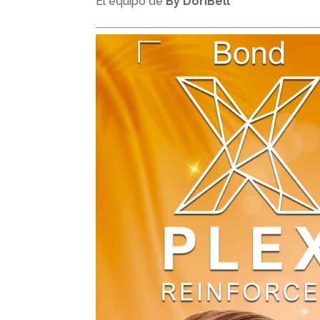
El equipo de
By DoriBell