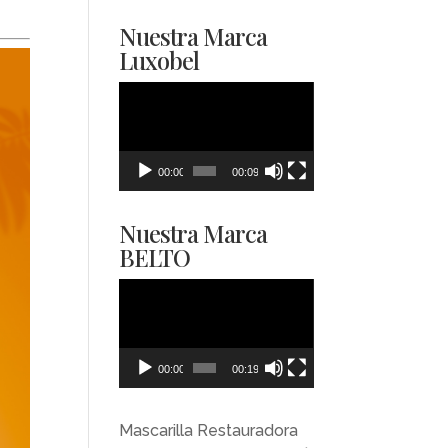
Nuestra Marca
Luxobel
Reproductor
de
vídeo
00:00
00:09
Nuestra Marca
BELTO
Reproductor
de
vídeo
00:00
00:19
Mascarilla Restauradora