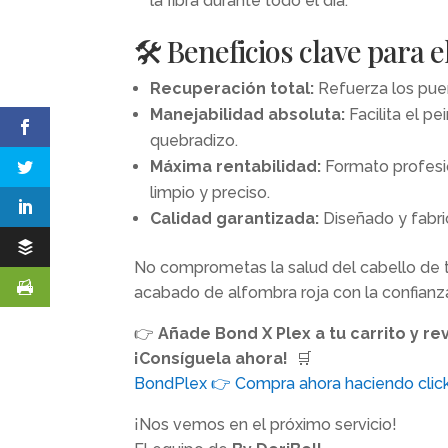
la fibra durante todo el día.
🛠️ Beneficios clave para e
Recuperación total:
Refuerza los puen
Manejabilidad absoluta:
Facilita el p
quebradizo.
Máxima rentabilidad:
Formato profesio
limpio y preciso.
Calidad garantizada:
Diseñado y fabri
No comprometas la salud del cabello de tus
acabado de alfombra roja con la confianz
👉
Añade Bond X Plex a tu carrito y re
¡Consíguela ahora!
🛒
BondPlex 👉 Compra ahora haciendo click
¡Nos vemos en el próximo servicio!