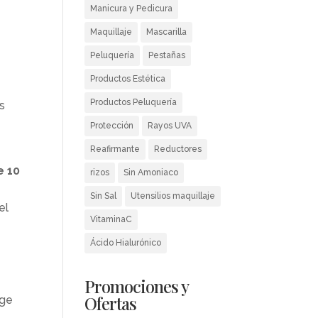
Manicura y Pedicura
Maquillaje
Mascarilla
Peluquería
Pestañas
Productos Estética
Productos Peluquería
s
Protección
Rayos UVA
Reafirmante
Reductores
e 10
rizos
Sin Amoniaco
Sin Sal
Utensilios maquillaje
el
VitaminaC
Ácido Hialurónico
Promociones y
Ofertas
ege