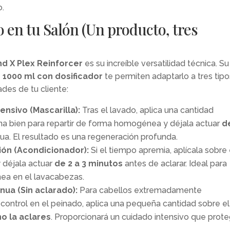
o.
 en tu Salón (Un producto, tres
d X Plex Reinforcer
es su increíble versatilidad técnica. Su
e
1000 ml con dosificador
te permiten adaptarlo a tres tipo
des de tu cliente:
nsivo (Mascarilla):
Tras el lavado, aplica una cantidad
na bien para repartir de forma homogénea y déjala actuar
d
ua. El resultado es una regeneración profunda.
ión (Acondicionador):
Si el tiempo apremia, aplícala sobre 
 déjala actuar
de 2 a 3 minutos
antes de aclarar. Ideal para
nea en el lavacabezas.
ua (Sin aclarado):
Para cabellos extremadamente
 control en el peinado, aplica una pequeña cantidad sobre el
no la aclares
. Proporcionará un cuidado intensivo que prot