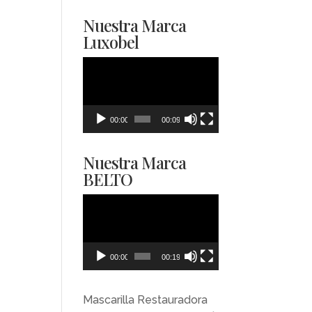
Nuestra Marca
Luxobel
Reproductor
de
vídeo
00:00
00:09
Nuestra Marca
BELTO
Reproductor
de
vídeo
00:00
00:19
Mascarilla Restauradora