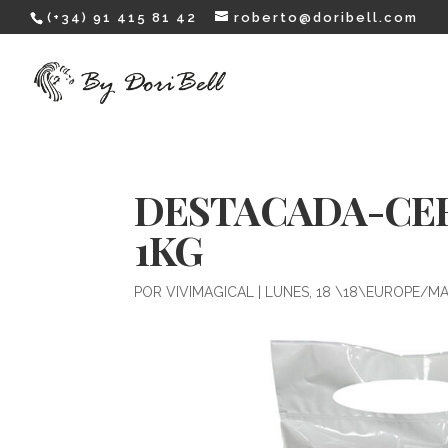
(+34) 91 415 81 42
roberto@doribell.com
DESTACADA-CER
1KG
POR
VIVIMAGICAL
|
LUNES, 18 \18\EUROPE/M