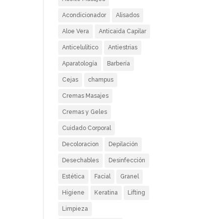
Acondicionador
Alisados
Aloe Vera
Anticaida Capilar
Anticelulítico
Antiestrias
Aparatología
Barbería
Cejas
champus
Cremas Masajes
Cremas y Geles
Cuidado Corporal
Decoloracion
Depilación
Desechables
Desinfección
Estética
Facial
Granel
Higiene
Keratina
Lifting
Limpieza