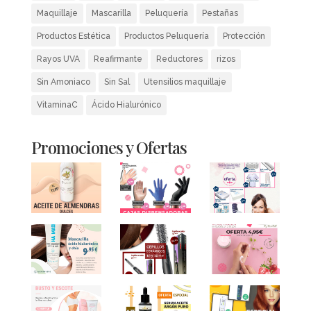
Maquillaje
Mascarilla
Peluquería
Pestañas
Productos Estética
Productos Peluquería
Protección
Rayos UVA
Reafirmante
Reductores
rizos
Sin Amoniaco
Sin Sal
Utensilios maquillaje
VitaminaC
Ácido Hialurónico
Promociones y Ofertas