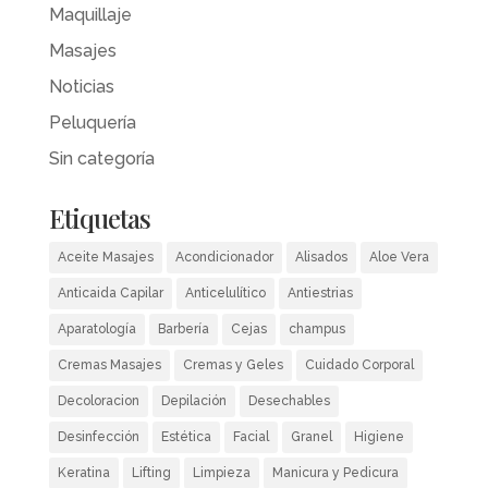
Maquillaje
Masajes
Noticias
Peluquería
Sin categoría
Etiquetas
Aceite Masajes
Acondicionador
Alisados
Aloe Vera
Anticaida Capilar
Anticelulítico
Antiestrias
Aparatología
Barbería
Cejas
champus
Cremas Masajes
Cremas y Geles
Cuidado Corporal
Decoloracion
Depilación
Desechables
Desinfección
Estética
Facial
Granel
Higiene
Keratina
Lifting
Limpieza
Manicura y Pedicura