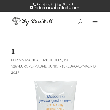
(+34) 91 415 81 42
roberto@doribell.com
1
POR
VIVIMAGICAL
|
MIÉRCOLES, 28
\28\EUROPE/MADRID JUNIO \28\EUROPE/MADRID
2023