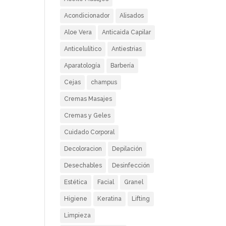
Acondicionador
Alisados
Aloe Vera
Anticaida Capilar
Anticelulítico
Antiestrias
Aparatología
Barbería
Cejas
champus
Cremas Masajes
Cremas y Geles
Cuidado Corporal
Decoloracion
Depilación
Desechables
Desinfección
Estética
Facial
Granel
Higiene
Keratina
Lifting
Limpieza