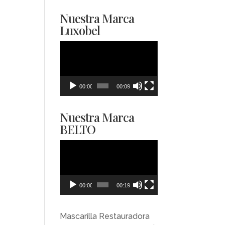
Nuestra Marca
Luxobel
Reproductor
de
vídeo
00:00
00:09
Nuestra Marca
BELTO
Reproductor
de
vídeo
00:00
00:19
Mascarilla Restauradora