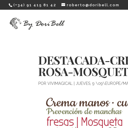
(+34) 91 415 81 42
roberto@doribell.com
DESTACADA-CR
ROSA-MOSQUE
POR
VIVIMAGICAL
|
JUEVES, 9 \09\EUROPE/M