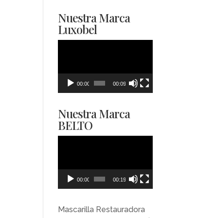
Nuestra Marca
Luxobel
Reproductor
de
vídeo
00:00
00:09
Nuestra Marca
BELTO
Reproductor
de
vídeo
00:00
00:19
Mascarilla Restauradora