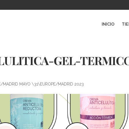
INICIO
TI
ULITICA-GEL-TERMIC
PE/MADRID MAYO \31\EUROPE/MADRID 2023