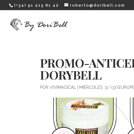
(+34) 91 415 81 42
roberto@doribell.com
PROMO-ANTICEL
DORYBELL
POR
VIVIMAGICAL
|
MIÉRCOLES, 31 \31\EURO