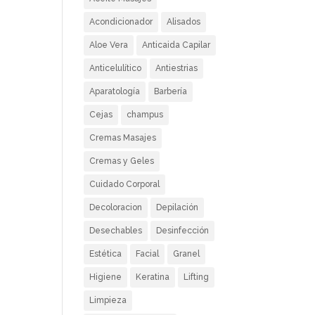
Acondicionador
Alisados
Aloe Vera
Anticaida Capilar
Anticelulítico
Antiestrias
Aparatología
Barbería
Cejas
champus
Cremas Masajes
Cremas y Geles
Cuidado Corporal
Decoloracion
Depilación
Desechables
Desinfección
Estética
Facial
Granel
Higiene
Keratina
Lifting
Limpieza