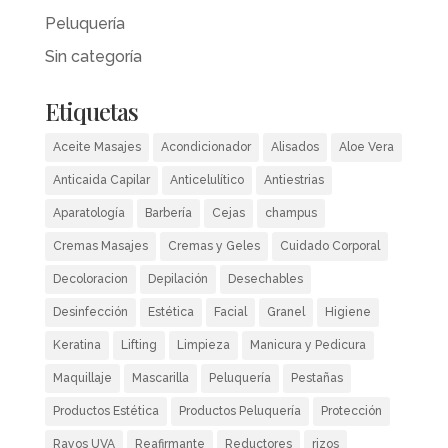
Peluquería
Sin categoría
Etiquetas
Aceite Masajes
Acondicionador
Alisados
Aloe Vera
Anticaida Capilar
Anticelulítico
Antiestrias
Aparatología
Barbería
Cejas
champus
Cremas Masajes
Cremas y Geles
Cuidado Corporal
Decoloracion
Depilación
Desechables
Desinfección
Estética
Facial
Granel
Higiene
Keratina
Lifting
Limpieza
Manicura y Pedicura
Maquillaje
Mascarilla
Peluquería
Pestañas
Productos Estética
Productos Peluquería
Protección
Rayos UVA
Reafirmante
Reductores
rizos