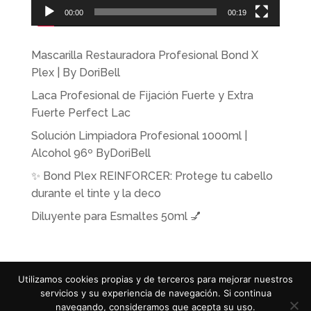
00:00
00:19
Mascarilla Restauradora Profesional Bond X
Plex | By DoriBell
Laca Profesional de Fijación Fuerte y Extra
Fuerte Perfect Lac
Solución Limpiadora Profesional 1000ml |
Alcohol 96º ByDoriBell
✨ Bond Plex REINFORCER: Protege tu cabello
durante el tinte y la deco
Diluyente para Esmaltes 50ml 💅
Utilizamos cookies propias y de terceros para mejorar nuestros
© 2019
ByDoribell
| Diseño Gráfico y Web 💡
servicios y su experiencia de navegación. Si continua
ViviMagical.com
navegando, consideramos que acepta su uso.