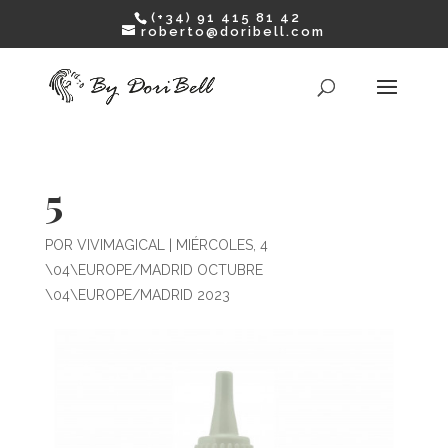
(+34) 91 415 81 42
roberto@doribell.com
5
POR
VIVIMAGICAL
|
MIÉRCOLES, 4
\04\EUROPE/MADRID OCTUBRE
\04\EUROPE/MADRID 2023