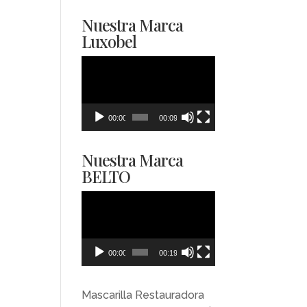
Nuestra Marca
Luxobel
Reproductor
de
vídeo
00:00
00:09
Nuestra Marca
BELTO
Reproductor
de
vídeo
00:00
00:19
Mascarilla Restauradora