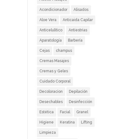
Acondicionador
Alisados
Aloe Vera
Anticaida Capilar
Anticelulítico
Antiestrias
Aparatología
Barbería
Cejas
champus
Cremas Masajes
Cremas y Geles
Cuidado Corporal
Decoloracion
Depilación
Desechables
Desinfección
Estética
Facial
Granel
Higiene
Keratina
Lifting
Limpieza