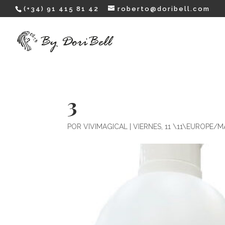
(+34) 91 415 81 42
roberto@doribell.com
3
POR
VIVIMAGICAL
|
VIERNES, 11 \11\EUROPE/