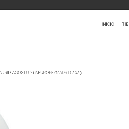
INICIO
TI
MADRID AGOSTO \11\EUROPE/MADRID 2023