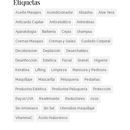
Etiquetas
Aceite Masajes
Acondicionador
Alisados
Aloe Vera
Anticaida Capilar
Anticelulítico
Antiestrias
Aparatología
Barbería
Cejas
champus
Cremas Masajes
Cremas y Geles
Cuidado Corporal
Decoloracion
Depilación
Desechables
Desinfección
Estética
Facial
Granel
Higiene
Keratina
Lifting
Limpieza
Manicura y Pedicura
Maquillaje
Mascarilla
Peluquería
Pestañas
Productos Estética
Productos Peluquería
Protección
Rayos UVA
Reafirmante
Reductores
rizos
Sin Amoniaco
Sin Sal
Utensilios maquillaje
VitaminaC
Ácido Hialurónico