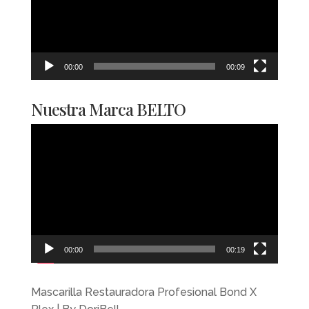
00:00
00:09
Nuestra Marca BELTO
Reproductor
de
vídeo
00:00
00:19
Mascarilla Restauradora Profesional Bond X