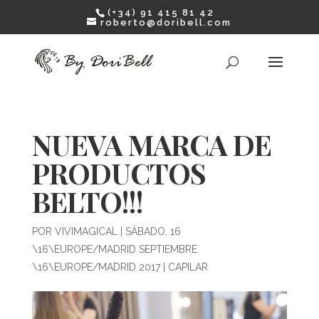
(+34) 91 415 81 42
roberto@doribell.com
NUEVA MARCA DE
PRODUCTOS
BELTO!!!
POR
VIVIMAGICAL
|
SÁBADO, 16
\16\EUROPE/MADRID SEPTIEMBRE
\16\EUROPE/MADRID 2017
|
CAPILAR