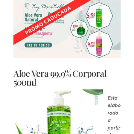
Aloe Vera 99,9% Corporal
500ml
Esta
elabo
rado
a
partir