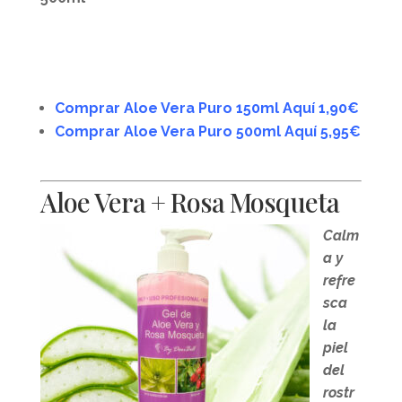
Comprar Aloe Vera Puro 150ml Aquí 1,90€
Comprar Aloe Vera Puro 500ml Aquí 5,95€
Aloe Vera + Rosa Mosqueta
Calm
a y
refre
sca
la
piel
del
rostr