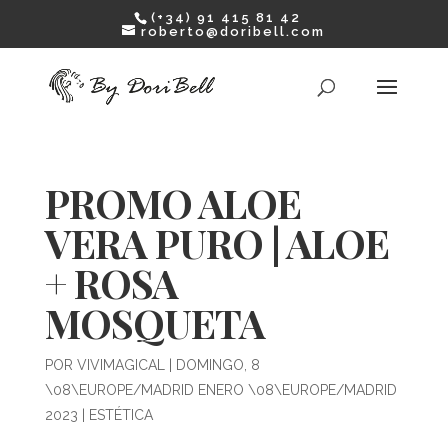
(+34) 91 415 81 42
roberto@doribell.com
PROMO ALOE
VERA PURO | ALOE
+ ROSA
MOSQUETA
POR
VIVIMAGICAL
|
DOMINGO, 8
\08\EUROPE/MADRID ENERO \08\EUROPE/MADRID
2023
|
ESTÉTICA