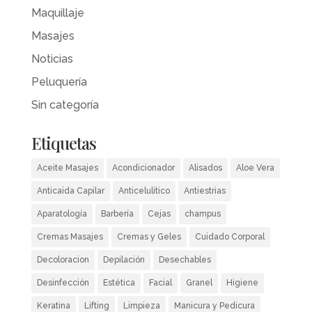
Maquillaje
Masajes
Noticias
Peluquería
Sin categoría
Etiquetas
Aceite Masajes
Acondicionador
Alisados
Aloe Vera
Anticaida Capilar
Anticelulítico
Antiestrias
Aparatología
Barbería
Cejas
champus
Cremas Masajes
Cremas y Geles
Cuidado Corporal
Decoloracion
Depilación
Desechables
Desinfección
Estética
Facial
Granel
Higiene
Keratina
Lifting
Limpieza
Manicura y Pedicura