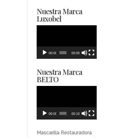
Nuestra Marca
Luxobel
Reproductor
de
vídeo
00:00
00:09
Nuestra Marca
BELTO
Reproductor
de
vídeo
00:00
00:19
Mascarilla Restauradora