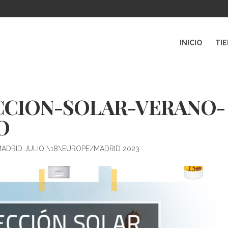
INICIO
TI
CION-SOLAR-VERANO-
O
MADRID JULIO \18\EUROPE/MADRID 2023