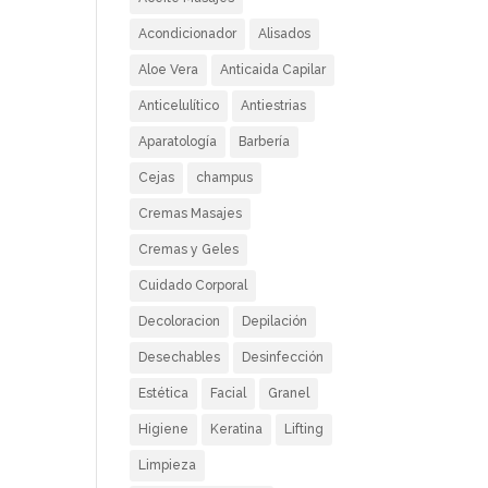
Acondicionador
Alisados
Aloe Vera
Anticaida Capilar
Anticelulítico
Antiestrias
Aparatología
Barbería
Cejas
champus
Cremas Masajes
Cremas y Geles
Cuidado Corporal
Decoloracion
Depilación
Desechables
Desinfección
Estética
Facial
Granel
Higiene
Keratina
Lifting
Limpieza