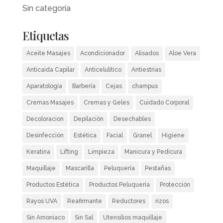
Sin categoría
Etiquetas
Aceite Masajes
Acondicionador
Alisados
Aloe Vera
Anticaida Capilar
Anticelulítico
Antiestrias
Aparatología
Barbería
Cejas
champus
Cremas Masajes
Cremas y Geles
Cuidado Corporal
Decoloracion
Depilación
Desechables
Desinfección
Estética
Facial
Granel
Higiene
Keratina
Lifting
Limpieza
Manicura y Pedicura
Maquillaje
Mascarilla
Peluquería
Pestañas
Productos Estética
Productos Peluquería
Protección
Rayos UVA
Reafirmante
Reductores
rizos
Sin Amoniaco
Sin Sal
Utensilios maquillaje