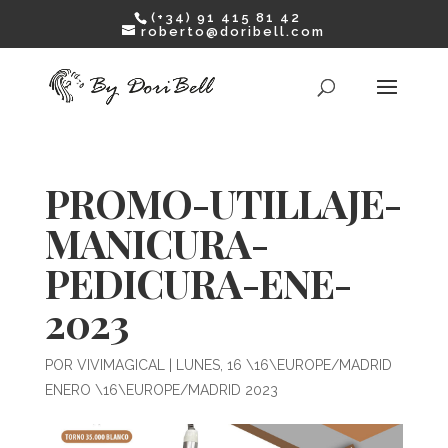
(+34) 91 415 81 42
roberto@doribell.com
PROMO-UTILLAJE-
MANICURA-
PEDICURA-ENE-
2023
POR
VIVIMAGICAL
|
LUNES, 16 \16\EUROPE/MADRID
ENERO \16\EUROPE/MADRID 2023