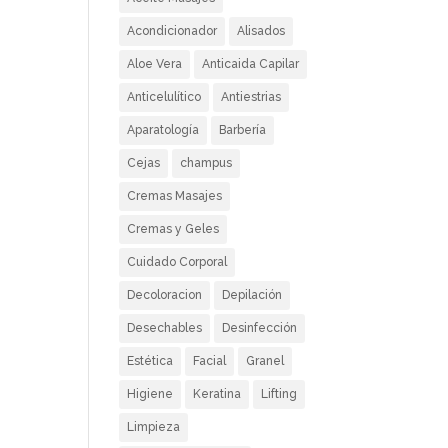
Acondicionador
Alisados
Aloe Vera
Anticaida Capilar
Anticelulítico
Antiestrias
Aparatología
Barbería
Cejas
champus
Cremas Masajes
Cremas y Geles
Cuidado Corporal
Decoloracion
Depilación
Desechables
Desinfección
Estética
Facial
Granel
Higiene
Keratina
Lifting
Limpieza