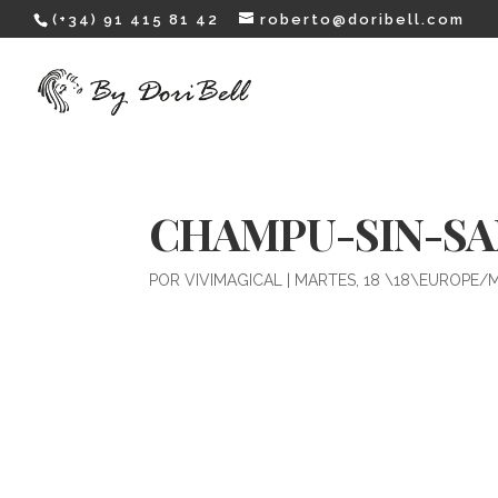
(+34) 91 415 81 42
roberto@doribell.com
CHAMPU-SIN-SA
POR
VIVIMAGICAL
|
MARTES, 18 \18\EUROPE/