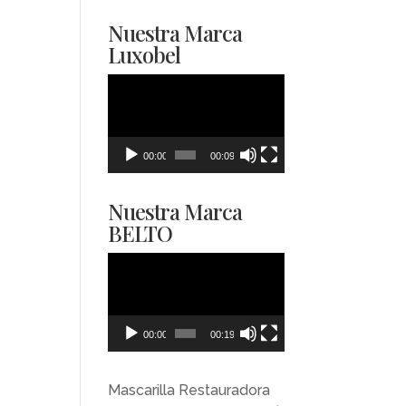
Nuestra Marca
Luxobel
Reproductor
de
vídeo
00:00
00:09
Nuestra Marca
BELTO
Reproductor
de
vídeo
00:00
00:19
Mascarilla Restauradora