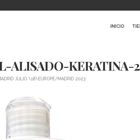
INICIO
TI
L-ALISADO-KERATINA-
MADRID JULIO \18\EUROPE/MADRID 2023