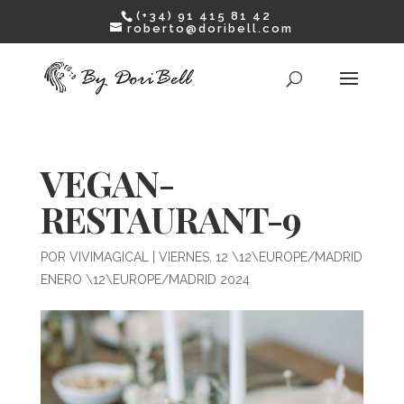
(+34) 91 415 81 42
roberto@doribell.com
VEGAN-
RESTAURANT-9
POR
VIVIMAGICAL
|
VIERNES, 12 \12\EUROPE/MADRID
ENERO \12\EUROPE/MADRID 2024