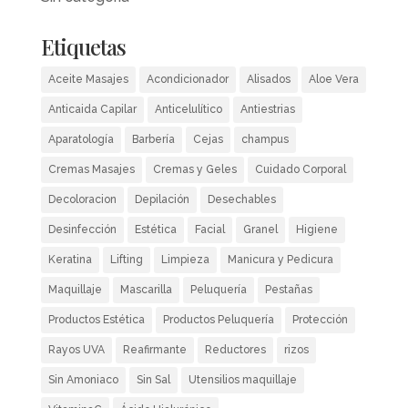
Etiquetas
Aceite Masajes
Acondicionador
Alisados
Aloe Vera
Anticaida Capilar
Anticelulítico
Antiestrias
Aparatología
Barbería
Cejas
champus
Cremas Masajes
Cremas y Geles
Cuidado Corporal
Decoloracion
Depilación
Desechables
Desinfección
Estética
Facial
Granel
Higiene
Keratina
Lifting
Limpieza
Manicura y Pedicura
Maquillaje
Mascarilla
Peluquería
Pestañas
Productos Estética
Productos Peluquería
Protección
Rayos UVA
Reafirmante
Reductores
rizos
Sin Amoniaco
Sin Sal
Utensilios maquillaje